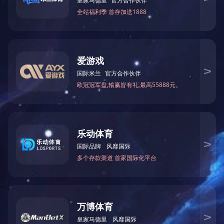
铝合金隔热型材加工生产
仿木纹生产线系列
开模合模压余修模设备
型材表面深加工设备系列
型材贴膜包装设备系列
其他设备系列
咨询热线
400-1088-778
0757-85588578