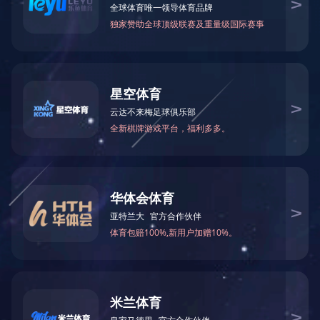
其他设备系列
新闻资讯
公司新闻
行业动态
客户案例
视频专栏
人才招聘
常见问题
Ledong官方网站-Ledong.com
您的位置:
首页
>
产品中心
>
型材表面深加工设备系列
产品中心
Ledong官方网站-Ledong.com
全自动铝挤压模具碱洗及废液综合回收利用系统
铝棒加热生产线系列
时效炉、模具加热炉系列