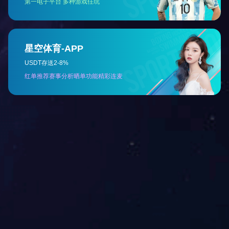
模具压余机
模具压余机采用液压传动，主要用于顶出及清...
【详
情】