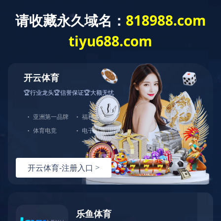
中文
|
ENGLISH
服务热线：
400-1088-778 • 0757-85588578
首页
关于我们
公司简介
企业文化
产品中心
Ledong官方网站-Ledong.com
全自动铝挤压模具碱洗及废液综合回收利用系统
铝棒加热生产线系列
时效炉、模具加热炉系列
铝合金隔热型材加工生产
仿木纹生产线系列
开模合模压余修模设备
型材表面深加工设备系列
型材贴膜包装设备系列