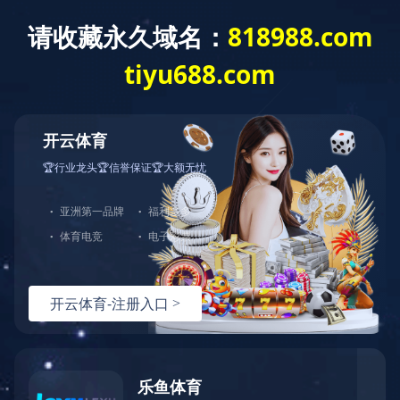
中文
|
ENGLISH
服务热线：
400-1088-778 • 0757-85588578
首页
关于我们
公司简介
企业文化
产品中心
Ledong官方网站-Ledong.com
全自动铝挤压模具碱洗及废液综合回收利用系统
铝棒加热生产线系列
时效炉、模具加热炉系列
铝合金隔热型材加工生产
仿木纹生产线系列
开模合模压余修模设备
型材表面深加工设备系列
型材贴膜包装设备系列