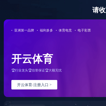
中文
|
ENGLISH
服务热线：
400-1088-778 • 0757-85588578
首页
关于我们
公司简介
企业文化
产品中心
Ledong官方网站-Ledong.com
全自动铝挤压模具碱洗及废液综合回收利用系统
铝棒加热生产线系列
时效炉、模具加热炉系列
铝合金隔热型材加工生产
仿木纹生产线系列
开模合模压余修模设备
型材表面深加工设备系列
型材贴膜包装设备系列