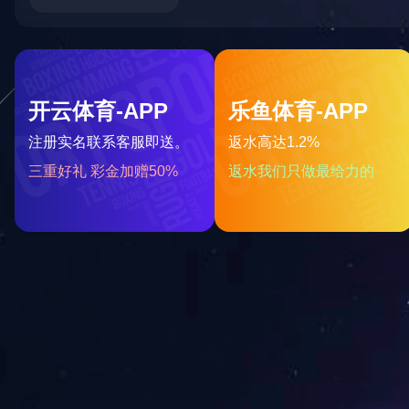
2、炉膛熔损超过规定应及时修补。严禁在熔损过深坩埚内进
3、送电和开炉应有专人负责，送电后严禁接触感应器和电缆
4、装料时，应检查炉料内有无易燃易爆等有害物品混入，如
5、补炉和捣制坩埚时严禁铁屑、氧化铁混杂，捣制坩埚必须
6、浇注场地及炉前地坑应无障碍物，无积水，以防钢水落地
7、钢水不允许盛装得过满，手抬包浇注时，二人应配合一致
8、中频发电机房内应保持清洁，严禁易燃易爆物品和其它杂
查看详情 +
上一条
有什么方法可以延长抛光机的使用寿
查看详情 +
下一条
详解使用铝型材挤压机加工生产铝合
相关资讯