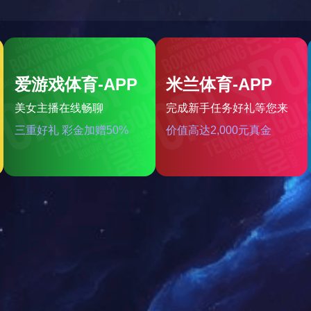
行熔炼。
。当班者不得擅自离开岗位，要注意感应器和坩埚外部情况。
有应及时除去，严禁冷料和湿料直接加入钢液中，熔化液充满至
密实。
爆炸。
，走路应平稳，不准急走急停，浇注后余钢要倒入指定地点，严
物带进室内，室内禁止吸烟。
命？
金产品的优势