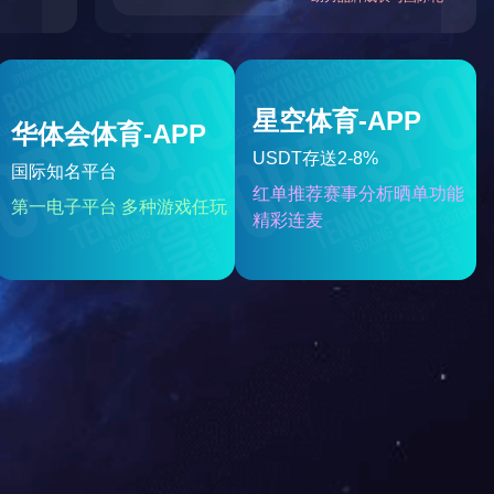
上部后严禁大块料加入，以防结盖。
禁乱倒。