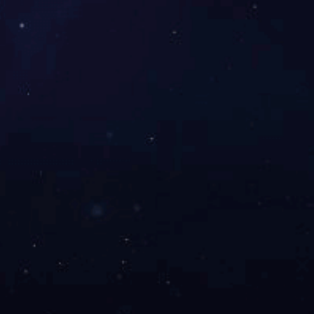
8 传真：0757-85560819