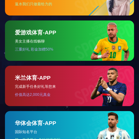
客户优先 创新优先 精业制造 走出国门
客户优先 创新优先 精业制造 走出国门
2018-05-20