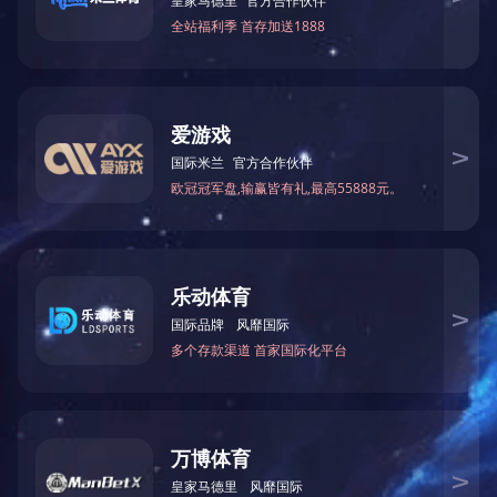
2017年9月25日从安徽省招标集团股份有限公司传来喜讯
——我公司在芜湖海螺型材科技股份有限公司英德海螺型材有
限责任公司招标02包挤压后部设备（招标编号GN2017-02-
1708/02）中标排名第一名，招标03包挤压前部设备...
2017年9月25日从安徽省招标集团股份有限公司传来喜讯——
我公司在芜湖海螺型材科技股份有限公司英德海螺型材有限责
任公司招标02包挤压后部设备（招标编号GN2017-02-
1708/02）中标排名第一名，招标03包挤压前部设备（招标编
号GN2017-02-1708/03）中标排名第二名。
恰逢公司喜讯，精业集团借此双节同庆之际，祝您：
年年度中秋今年中秋月更明更圆，
国国有国庆我国国庆日最欢最乐。
感谢您一直对我们支持，感谢您一直对我们的肯定。
查看详情 +
下一条
客户优先 创新优先 精业制造 走出国
门
相关资讯