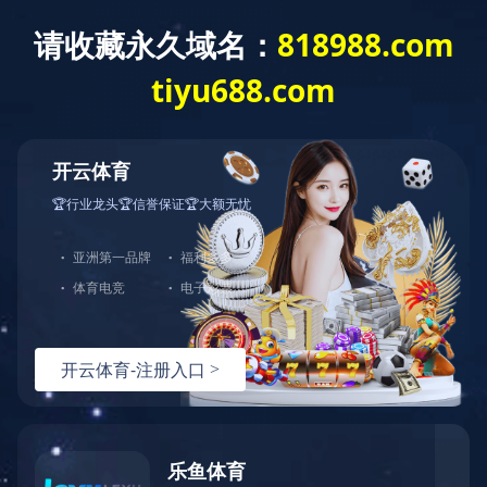
中文
|
ENGLISH
服务热线：
400-1088-778 • 0757-85588578
首页
关于我们
公司简介
企业文化
产品中心
Ledong官方网站-Ledong.com
全自动铝挤压模具碱洗及废液综合回收利用系统
铝棒加热生产线系列
时效炉、模具加热炉系列
铝合金隔热型材加工生产
仿木纹生产线系列
开模合模压余修模设备
型材表面深加工设备系列
型材贴膜包装设备系列