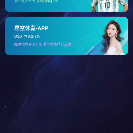
红外线模具加热炉
红外线模具加热炉采用高效节能的硅碳棒加热...
【详
情】