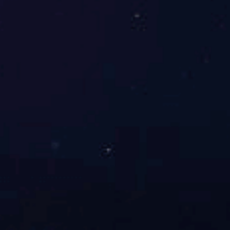
时效炉
时效炉是铝合金型材在挤压成型后进行时效处...
【详