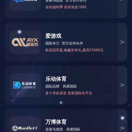
铝合金隔热型材加工生产
仿木纹生产线系列
开模合模压余修模设备
型材表面深加工设备系列
型材贴膜包装设备系列
其他设备系列
咨询热线
400-1088-778
0757-85588578
产品中心